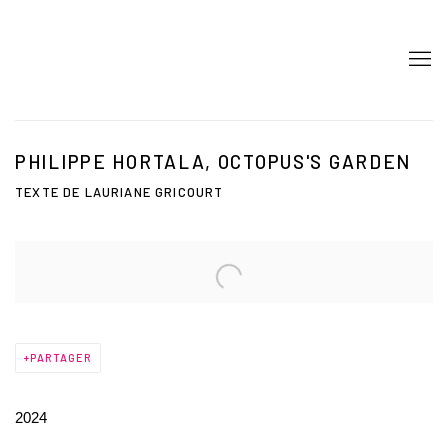
PHILIPPE HORTALA, OCTOPUS'S GARDEN
TEXTE DE LAURIANE GRICOURT
Open a larger version of the following image in a popup:
PARTAGER
2024