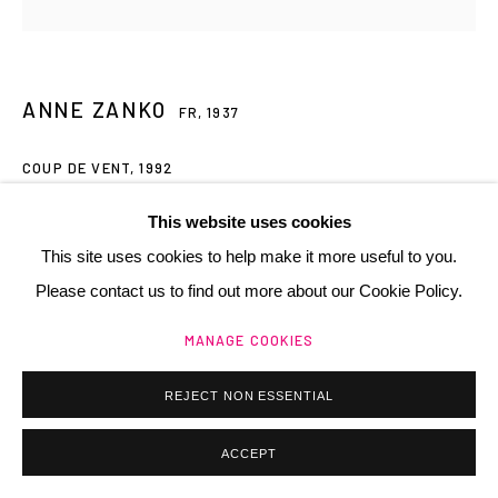
ANNE ZANKO
FR,
1937
Manage cookies
COUP DE VENT
,
1992
@ 2025 GALERIE HENRI CHARTIER
SITE BY ARTLOGIC
projection de peinture à la bombe avec des réserves variées
This website uses cookies
sur papier
This site uses cookies to help make it more useful to you.
33x33 cm
Please contact us to find out more about our Cookie Policy.
MANAGE COOKIES
Copyright The Artist
€ 600.00
REJECT NON ESSENTIAL
ACHETER / BUY
ACCEPT