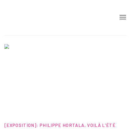
HENRI CHARTIER, GALERIE D'ART CONTEM
[EXPOSITION]
:
PHILIPPE HORTALA, VOILÀ L'ÉTÉ