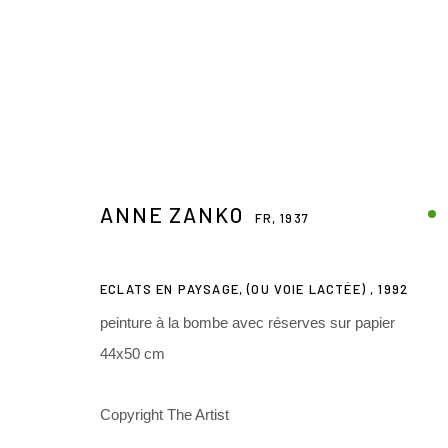
ANNE ZANKO
FR,
1937
ANNE ZANKO
FR,
1937
ECLATS EN PAYSAGE, (OU VOIE LACTÉE)
,
1992
peinture à la bombe avec réserves sur papier
44x50 cm
Copyright The Artist