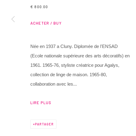
3 Rue Auguste Comte
+ 33 (0) 6 70 74 80 92
€ 800.00
Lyon, 69002
contact@henrichartier.com
ACHETER / BUY
France
Née en 1937 a Cluny. Diplomée de l'ENSAD
Manage cookies
(Ecole nationale supérieure des arts décoratifs) en
@ 2025 GALERIE HENRI CHARTIER
SITE BY ARTLOGIC
1961. 1965-76, styliste créatrice pour Agalys,
collection de linge de maison. 1965-80,
collaboration avec les...
LIRE PLUS
PARTAGER