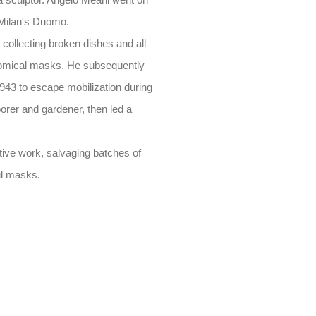
a sculptor. Angelo Meani went on
 Milan's Duomo.
collecting broken dishes and all
comical masks. He subsequently
 1943 to escape mobilization during
rer and gardener, then led a
tive work, salvaging batches of
ul masks.