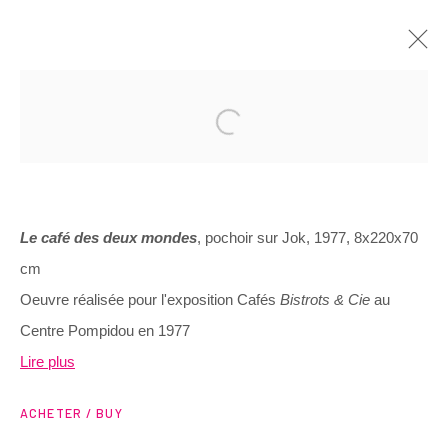
Le café des deux mondes
, pochoir sur Jok, 1977, 8x220x70
cm
3 Rue Auguste Comte
Oeuvre réalisée pour l'exposition Cafés
Bistrots & Cie
au
Lyon, 69002
Centre Pompidou en 1977
France
Lire plus
+ 33 (0) 6 70 74 80 92
ACHETER / BUY
contact@henrichartier.com