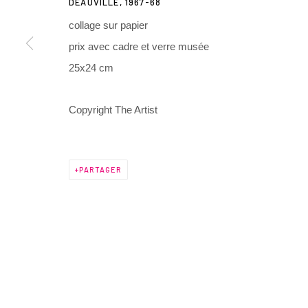
DEAUVILLE
,
1967-68
Lyon, 69002
contact@henrichartier.com
collage sur papier
France
prix avec cadre et verre musée
25x24 cm
Manage cookies
@ 2025 GALERIE HENRI CHARTIER
SITE BY ARTLOGIC
Copyright The Artist
PARTAGER