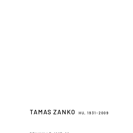
ARTWORKS
TAMAS ZANKO
HU,
1931-2009
3 Rue Auguste Comte
+ 33 (0) 6 70 74 80 92