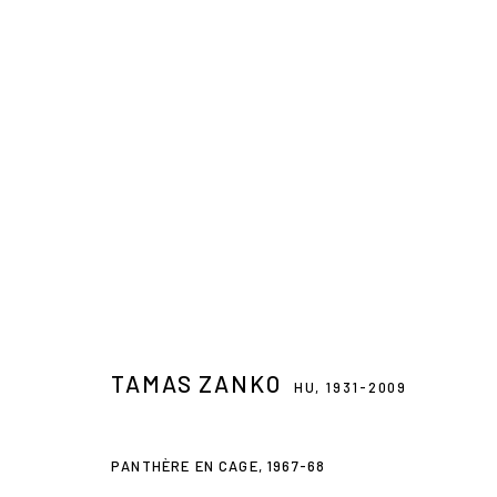
ARTWORKS
TAMAS ZANKO
HU,
1931-2009
PANTHÈRE EN CAGE
,
1967-68
3 Rue Auguste Comte
+ 33 (0) 6 70 74 80 92