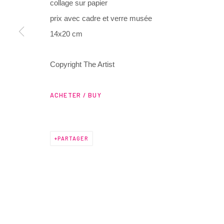
collage sur papier
Lyon, 69002
contact@henrichartier.com
prix avec cadre et verre musée
France
14x20 cm
Manage cookies
Copyright The Artist
@ 2025 GALERIE HENRI CHARTIER
SITE BY ARTLOGIC
ACHETER / BUY
PARTAGER