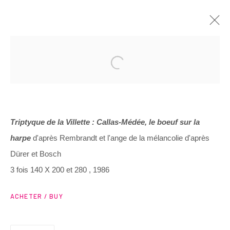
ARTWORKS
Triptyque de la Villette : Callas-Médée, le boeuf sur la
harpe
d'après Rembrandt et l'ange de la mélancolie d'après
Dürer et Bosch
3 Rue Auguste Comte
3 fois 140 X 200 et 280 , 1986
Lyon, 69002
France
ACHETER / BUY
+ 33 (0) 6 70 74 80 92