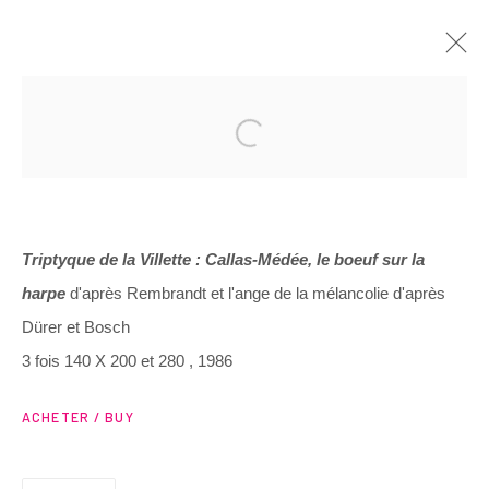
ARTWORKS
Triptyque de la Villette : Callas-Médée, le boeuf sur la
harpe
d'après Rembrandt et l'ange de la mélancolie d'après
Dürer et Bosch
3 Rue Auguste Comte
3 fois 140 X 200 et 280 , 1986
Lyon, 69002
France
ACHETER / BUY
+ 33 (0) 6 70 74 80 92