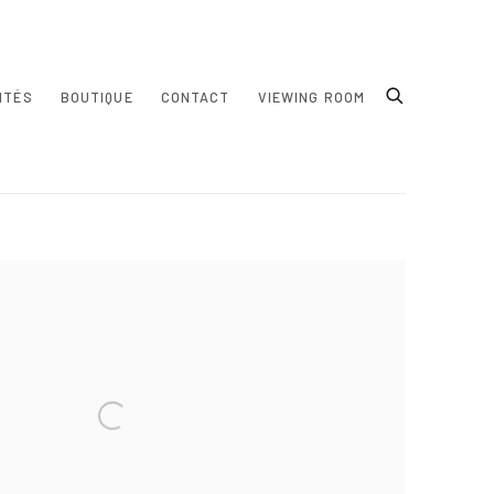
ITÉS
BOUTIQUE
CONTACT
VIEWING ROOM
e following image in a popup: