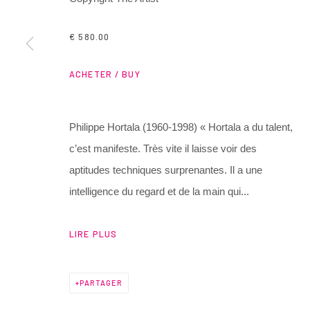
3 Rue Auguste Comte
+ 33 (0) 6 70 74 80 92
Lyon, 69002
contact@henrichartier.com
€ 580.00
France
ACHETER / BUY
Manage cookies
Philippe Hortala (1960-1998) « Hortala a du talent,
@ 2025 GALERIE HENRI CHARTIER
SITE BY ARTLOGIC
c’est manifeste. Très vite il laisse voir des
aptitudes techniques surprenantes. Il a une
intelligence du regard et de la main qui...
LIRE PLUS
PARTAGER