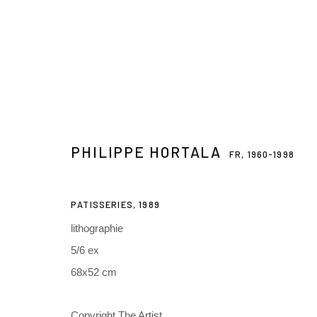
PHILIPPE HORTALA
FR,
1960-1998
PHILIPPE HORTALA
FR,
1960-1998
PATISSERIES
,
1989
lithographie
5/6 ex
68x52 cm
Copyright The Artist