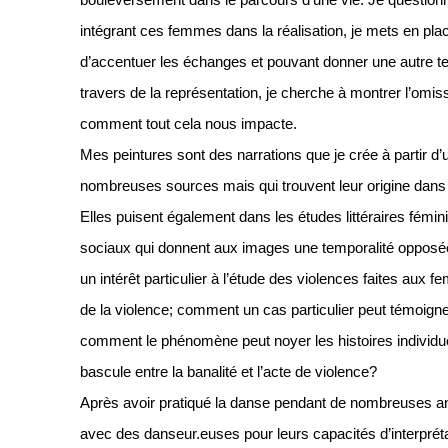
bouleversement dans le parcours d’une vie. Je questionn
intégrant ces femmes dans la réalisation, je mets en pla
d’accentuer les échanges et pouvant donner une autre tem
travers de la représentation, je cherche à montrer l’omiss
comment tout cela nous impacte.
Mes peintures sont des narrations que je crée à partir d
nombreuses sources mais qui trouvent leur origine dans
Elles puisent également dans les études littéraires fémin
sociaux qui donnent aux images une temporalité opposée 
un intérêt particulier à l’étude des violences faites aux
de la violence; comment un cas particulier peut témoig
comment le phénomène peut noyer les histoires individue
bascule entre la banalité et l’acte de violence?
Après avoir pratiqué la danse pendant de nombreuses ann
avec des danseur.euses pour leurs capacités d’interprétat