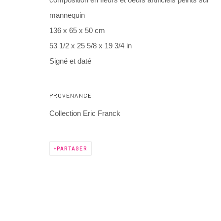
composition en fleurs et oeufs artificiels peints sur
3 Rue Auguste Comte
+ 33 (0) 6 70 74 80 92
mannequin
Lyon, 69002
contact@henrichartier.com
136 x 65 x 50 cm
France
53 1/2 x 25 5/8 x 19 3/4 in
Signé et daté
Manage cookies
@ 2025 GALERIE HENRI CHARTIER
SITE BY ARTLOGIC
PROVENANCE
Collection Eric Franck
PARTAGER