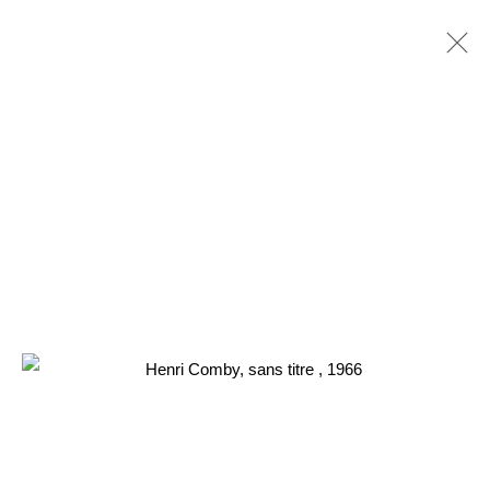
HENRI COMBY
FR,
1928-2004
PRÉSENTATION
ŒUVRES
EXPOSITIONS
BIBLIOGRAPHIE
RELATED CONTENT
3 Rue Auguste Comte
Lyon, 69002
France
+ 33 (0) 6 70 74 80 92
contact@henrichartier.com