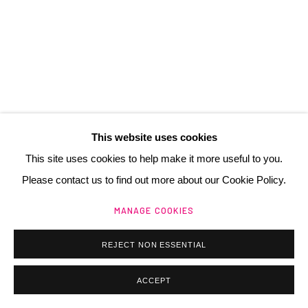
Manage cookies
@ 2025 GALERIE HENRI CHARTIER
SITE BY ARTLOGIC
This website uses cookies
HENRI COMBY
This site uses cookies to help make it more useful to you.
FR,
1928-2004
Please contact us to find out more about our Cookie Policy.
SANS TITRE
,
1966
MANAGE COOKIES
Collage et aquarelle sur papier
64,5 x 50cm
REJECT NON ESSENTIAL
Copyright Galerie Henri Chartier
ACCEPT