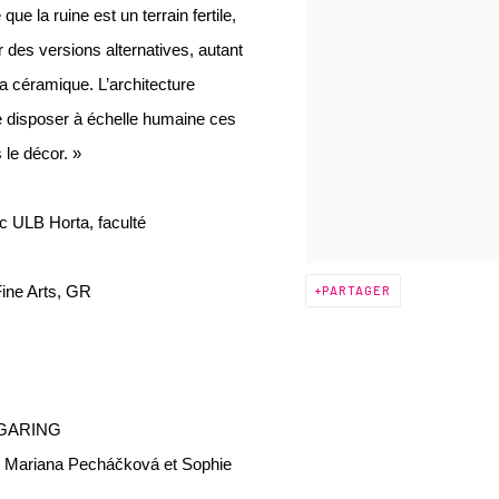
e la ruine est un terrain fertile,
rer des versions alternatives, autant
la céramique. L’architecture
e disposer à échelle humaine ces
 le décor. »
c ULB Horta, faculté
ine Arts, GR
PARTAGER
UGARING
r Mariana Pecháčková et Sophie