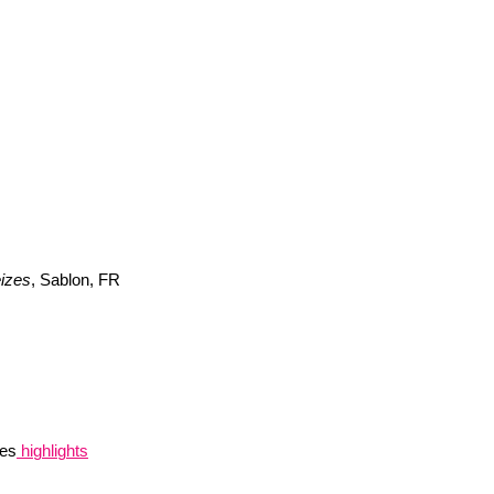
eizes
, Sablon, FR
es
highlights