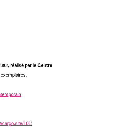
utur, réalisé par le
Centre
0 exemplaires.
ntemporain
://cargo.site/101
)