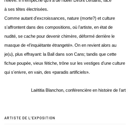
l'élève. Il n'empêche qu'il a de l'idée! Diront certains, face
à ses têtes électrisées.
Comme autant d'excroissances, nature (morte?) et culture
s'affrontent dans des compositions, où l'artiste, en état de
nudité, se cache pour devenir chimère, déformé derrière le
masque de «l'inquiétante étrangeté». On en revient alors au
je(u), plus effrayant: la Ball dans son Cans; tandis que cette
fichue poupée, vieux fétiche, trône sur les vestiges d'une culture
qui s'enivre, en vain, des «paradis artificiels».
Laëtitia Blanchon, conférencière en histoire de l'art
ARTISTE DE L'EXPOSITION