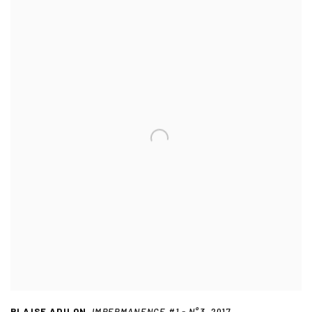
BLAISE ADILON
IMPERMANENCE #1 - N°3
,
2017