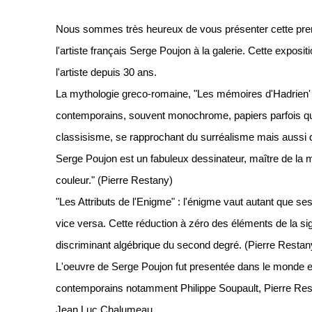
Nous sommes très heureux de vous présenter cette prem
l'artiste français Serge Poujon à la galerie. Cette exposi
l'artiste depuis 30 ans.
La mythologie greco-romaine, "Les mémoires d'Hadrien'
contemporains, souvent monochrome, papiers parfois qua
classisisme, se rapprochant du surréalisme mais aussi du
Serge Poujon est un fabuleux dessinateur, maître de la 
couleur." (Pierre Restany)
"Les Attributs de l'Enigme" : l'énigme vaut autant que ses 
vice versa. Cette réduction à zéro des éléments de la sig
discriminant algébrique du second degré. (Pierre Restan
L'oeuvre de Serge Poujon fut presentée dans le monde en
contemporains notamment Philippe Soupault, Pierre Rest
Jean Luc Chalumeau...