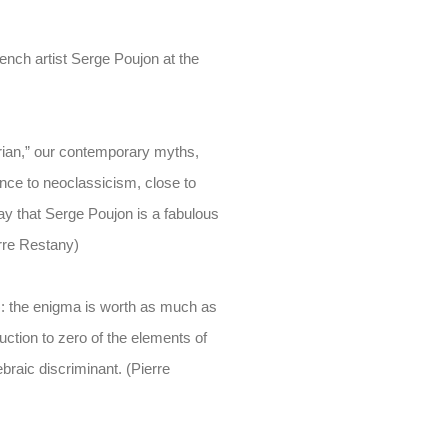
rench artist Serge Poujon at the
.
ian,” our contemporary myths,
ce to neoclassicism, close to
say that Serge Poujon is a fabulous
erre Restany)
a): the enigma is worth as much as
duction to zero of the elements of
raic discriminant. (Pierre