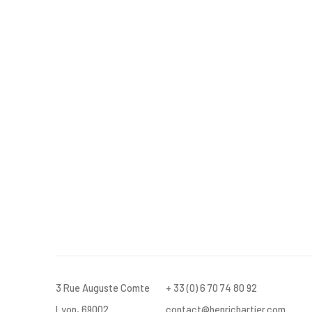
3 Rue Auguste Comte
+ 33 (0) 6 70 74 80 92
Lyon, 69002
contact@henrichartier.com