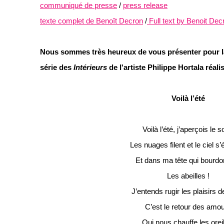
communiqué de presse
/
press release
texte complet de B
enoît
Decron
/
Full text by Benoit Dec
Nous sommes
très
heureux de vous pr
é
senter pour 
s
é
rie des
Int
é
rieurs
de l'artiste Philippe Hortala r
é
ali
Voilà l’été
Voilà l’été, j’aperçois le so
Les nuages filent et le ciel s’é
Et dans ma tête qui bourdo
Les abeilles !
J’entends rugir les plaisirs de
C’est le retour des amo
Qui nous chauffe les orei