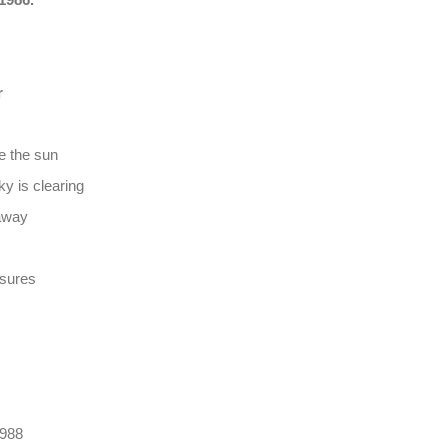
 1986.
r
 the sun
y is clearing
away
asures
1988