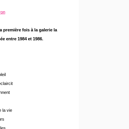
ron
la premi
è
re fois à la galerie la
s
é
e entre 1984 et 1986.
leil
claircit
nnent
 la vie
urs
lles