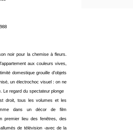
1988
son noir pour la chemise à fleurs.
d’appartement aux couleurs vives,
timité domestique grouille d’objets
nisé, un électrochoc visuel : on ne
rse. Le regard du spectateur plonge
st droit, tous les volumes et les
 comme dans un décor de film
n premier lieu des fenêtres, des
 allumés de télévision -avec de la