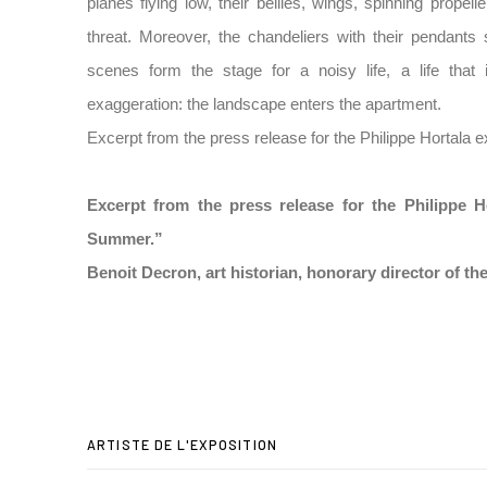
planes flying low, their bellies, wings, spinning propell
threat. Moreover, the chandeliers with their pendants 
scenes form the stage for a noisy life, a life that 
exaggeration: the landscape enters the apartment.
Excerpt from the press release for the Philippe Hortala
Excerpt from the press release for the Philippe H
Summer.”
Benoit Decron, art historian, honorary director of 
ARTISTE DE L'EXPOSITION