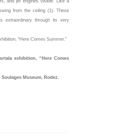
ers, and jet engines visible. Like a
swing from the ceiling (1). These
is extraordinary through its very
 exhibition, “Here Comes Summer.”
ortala exhibition, “Here Comes
the Soulages Museum, Rodez.