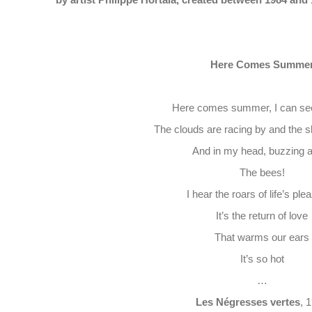
by artist Philippe Hortala, created between 1984 and
Here Comes Summe
Here comes summer, I can see
The clouds are racing by and the sk
And in my head, buzzing 
The bees!
I hear the roars of life’s ple
It’s the return of love
That warms our ears
It’s so hot
…
Les Négresses vertes
, 