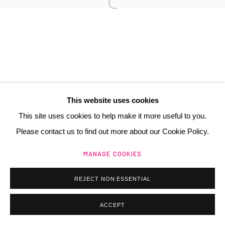
France
+ 33 (0) 6 70 74 80 92
contact@henrichartier.com
This website uses cookies
This site uses cookies to help make it more useful to you.
Manage cookies
Please contact us to find out more about our Cookie Policy.
@ 2025 GALERIE HENRI CHARTIER
SITE BY ARTLOGIC
MANAGE COOKIES
REJECT NON ESSENTIAL
ACCEPT
ACHETER / BUY
PARTAGER