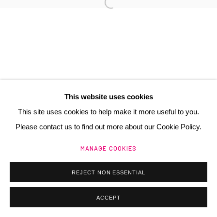
France
+ 33 (0) 6 70 74 80 92
contact@henrichartier.com
This website uses cookies
This site uses cookies to help make it more useful to you.
Manage cookies
Please contact us to find out more about our Cookie Policy.
@ 2025 GALERIE HENRI CHARTIER
SITE BY ARTLOGIC
MANAGE COOKIES
REJECT NON ESSENTIAL
ACCEPT
ACHETER / BUY
PARTAGER