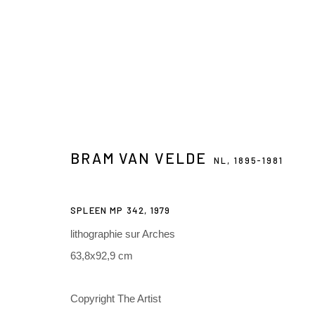
BRAM VAN VELDE
NL,
1895-1981
3 Rue Auguste Comte
+ 33 (0) 6 70 74 80 92
SPLEEN MP 342
,
1979
Lyon, 69002
contact@henrichartier.com
lithographie sur Arches
France
63,8x92,9 cm
Manage cookies
Copyright The Artist
@ 2025 GALERIE HENRI CHARTIER
SITE BY ARTLOGIC