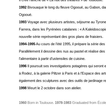
Il crée l’affiche de « La nuit des théâtres » de Toulouse.
1992
Bivouaque le long du fleuve Ogooué, au Gabon, da
Ogooué.
1993
Voyage avec plusieurs artistes, séjourne au Tyrone 
Farrera, dans les Pyrénées catalanes : « A Kaleidoscopic 
nouvelle série représentant des gros plans de fraisiers.
1994-1995
Au cours de l’été 1995, il prépare la série des
Parallèlement il dessine des nus au pastel et réalise des
l’alimentaire à partir d’ustensiles de cuisine.
1996
Il poursuit ses investigations potagères qui ser
à Rodez, à la galerie Piltzer à Paris et à l’Espace des ar
également des sculptures avec des outils de jardinage r
1998
Meurt le 2 octobre dans son atelier.
1960
Born in Toulouse.
1978-1983
Graduated from École