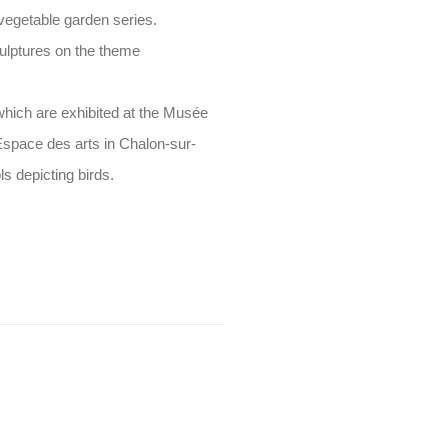
vegetable garden series.
ulptures on the theme
which are exhibited at the Musée
Espace des arts in Chalon-sur-
s depicting birds.