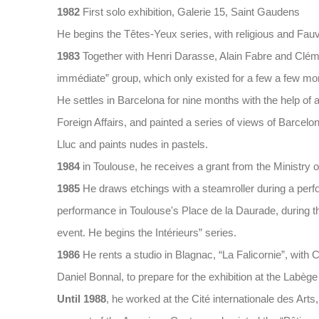
1982
First solo exhibition, Galerie 15, Saint Gaudens
He begins the Têtes-Yeux series, with religious and Fauvi
1983
Together with Henri Darasse, Alain Fabre and Clém
immédiate” group, which only existed for a few a few mo
He settles in Barcelona for nine months with the help of 
Foreign Affairs, and painted a series of views of Barcel
Lluc and paints nudes in pastels.
1984
in Toulouse, he receives a grant from the Ministry o
1985
He draws etchings with a steamroller during a per
performance in Toulouse's Place de la Daurade, during t
event. He begins the Intérieurs” series.
1986
He rents a studio in Blagnac, “La Falicornie”, wit
Daniel Bonnal, to prepare for the exhibition at the Labèg
Until 1988
, he worked at the Cité internationale des Arts,