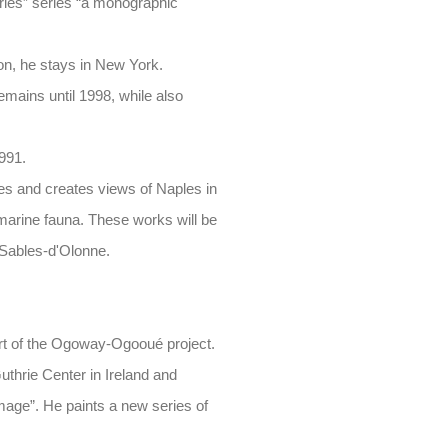
eries” series “a monographic
n, he stays in New York.
emains until 1998, while also
1991.
ies and creates views of Naples in
 marine fauna. These works will be
 Sables-d'Olonne.
rt of the Ogoway-Ogooué project.
uthrie Center in Ireland and
mage”. He paints a new series of