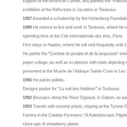
support of the American Center, and painted the “Pâtiss
exhibition at the Réfectoire in Jacobins in Toulouse.
1987
Awarded a scholarship by the Hohenberg Foundatio
1989
He returns to live and work in Toulouse, where he r
spending time at the Cité internationale des Arts, Paris.
First stays in Naples, where he will visit frequently until 
He paints the “Combat du poulpe et de la langouste” ser
paper collage, as well as sculptures with tools depicting
presented at the Musée de l'Abbaye Sainte-Croix in Les
1990
He paints pallets.
Designs poster for “La nuit des théâtres” in Toulouse.
1992
Bivouacs along the River Ogooué, in Gabon, as pa
1993
Travels with several artists, staying at the Tyrone G
Farrera in the Catalan Pyrenees: “A Kaleidoscopic Pilgri
close-ups of strawberry plants.