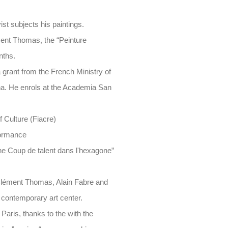
st subjects his paintings.
ent Thomas, the “Peinture
nths.
a grant from the French Ministry of
ona. He enrols at the Academia San
f Culture (Fiacre)
formance
he Coup de talent dans l'hexagone”
h Clément Thomas, Alain Fabre and
e contemporary art center.
 Paris, thanks to the with the