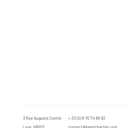
3 Rue Auguste Comte
+ 33 (0) 6 70 74 80 92
Lyon, 69002
contact@henrichartier.com