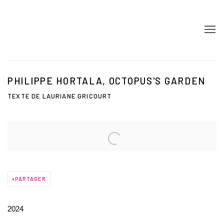
PHILIPPE HORTALA, OCTOPUS'S GARDEN
TEXTE DE LAURIANE GRICOURT
Open a larger version of the following image in a popup:
PARTAGER
2024