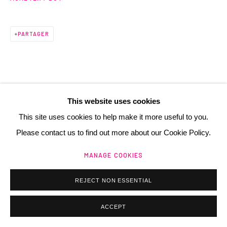
+ 33 (0) 6 70 74 80 92
contact@henrichartier.com
PARTAGER
This website uses cookies
ARTISTES DE L'EXPOSITION
Manage cookies
This site uses cookies to help make it more useful to you.
@ 2025 GALERIE HENRI CHARTIER
SITE BY ARTLOGIC
Please contact us to find out more about our Cookie Policy.
PIERRE ALECHINSKY
MANAGE COOKIES
POL BURY
REJECT NON ESSENTIAL
ACCEPT