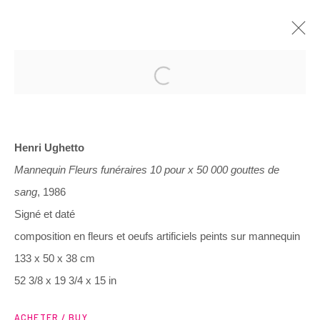
PASSÉES
Henri Ughetto
RECOVER SHOW #2
Mannequin Fleurs funéraires 10 pour x 50 000 gouttes de
1 DÉCEMBRE 2020 - 9 JANVIER 2021
sang
, 1986
PRÉSENTATION
ŒUVRES
VUES DE L'EXPOSITION
Signé et daté
composition en fleurs et oeufs artificiels peints sur mannequin
133 x 50 x 38 cm
3 Rue Auguste Comte
52 3/8 x 19 3/4 x 15 in
Lyon, 69002
France
ACHETER / BUY